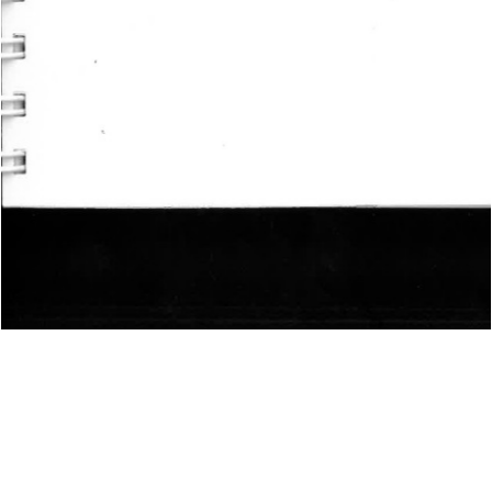
KD—Lounge Organisation, Kuration, Gestaltung
Animierte Plakate für die studentengeführte Vortragsreihe
an der HTWG-Konstanz. Gäste: Badesaison, StudioBüro,
HerburgWEiland, StudioAfrika
2020
Freies Projekt
This is a project abaout fdhsjkghfdsk